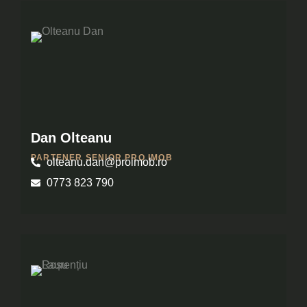
Dan Olteanu
PARTENER SENIOR PRO IMOB
olteanu.dan@proimob.ro
0773 823 790