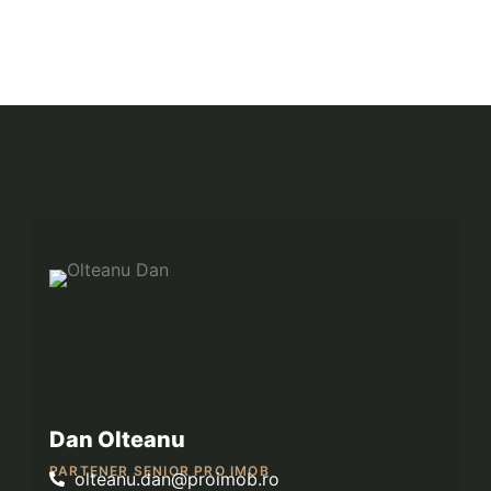
Dan Olteanu
PARTENER SENIOR PRO IMOB
olteanu.dan@proimob.ro